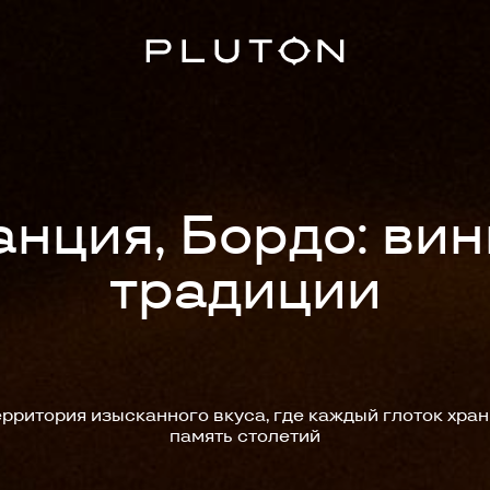
нция, Бордо: ви
традиции
ерритория изысканного вкуса, где каждый глоток хран
память столетий