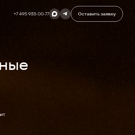
+7 495 935-00-77
Оставить заявку
нные
ит