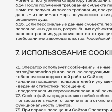
момента поступления Оператору требования, у
6.14. После получения требования субъекта п
момента получения такого требования, прек
данным и принимает меры по удалению таких 
решением суда.
6.15. Если персональные данные субъекта пе
персональных данных, разрешённых субъекто
распространения, удалению соответствующих 
требованиями законодательства Российской
7. ИСПОЛЬЗОВАНИЕ COOK
7.1. Оператор использует cookie-файлы и иные 
https://sanmarino.plutonline.ru
со следующими 
• обеспечения корректной работы Сайтов;
• анализа поведения пользователей и улучше
• ведения статистики посещений;
• предоставления персонализированной рекла
7.2. Cookie-файлы представляют собой небол
Пользователь может ограничить или отключить
функциональность Сайтов.
7.3. При первом посещении Сайтов Оператор 