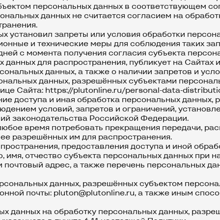
убъектом персональных данных в соответствующем со
сональных данных не считается согласием на обрабо
транения.
нных установил запреты или условия обработки персо
нные и технические меры для соблюдения таких зап
х дней с момента получения согласия субъекта персо
 данных для распространения, публикует на Сайтах и
сональных данных, а также о наличии запретов и усл
ональных данных, разрешённых субъектами персонал
ице Сайта:
https://plutonline.ru/personal-data-distributi
ение доступа и иная обработка персональных данных
юдением условий, запретов и ограничений, установл
ний законодательства Российской Федерации.
 любое время потребовать прекращения передачи, рас
нее разрешённых им для распространения.
аспространения, предоставления доступа и иной обра
 имя, отчество субъекта персональных данных при н
и почтовый адрес, а также перечень персональных да
ерсональных данных, разрешённых субъектом персона
онной почты:
pluton@plutonline.ru
, а также иным спос
ных данных на обработку персональных данных, разре