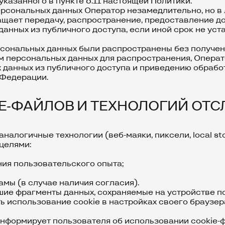
казанного в пункте 6.11 настоящей Политики.
ерсональных данных Оператор незамедлительно, но в 
ращает передачу, распространение, предоставление 
данных из публичного доступа, если иной срок не ус
рсональных данных были распространены без получен
м персональных данных для распространения, Опера
данных из публичного доступа и приведению обработ
 Федерации.
IE-ФАЙЛОВ И ТЕХНОЛОГИЙ ОТ
аналогичные технологии (веб-маяки, пиксели, local st
целями:
ния пользовательского опыта;
мы (в случае наличия согласия).
ьшие фрагменты данных, сохраняемые на устройстве п
 использование cookie в настройках своего браузер
информирует пользователя об использовании cookie-ф