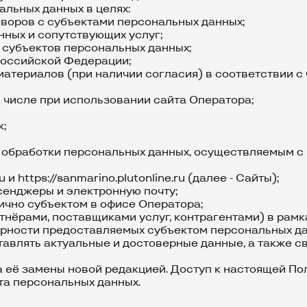
альных данных в целях:
оворов с субъектами персональных данных;
нных и сопутствующих услуг;
 субъектов персональных данных;
Российской Федерации;
атериалов (при наличии согласия) в соответствии 
ом числе при использовании сайта Оператора;
ж;
м обработки персональных данных, осуществляемым с
ru
и
https://sanmarino.plutonline.ru
(далее - Сайты);
сенджеры и электронную почту;
ично субъектом в офисе Оператора;
тнёрами, поставщиками услуг, контрагентами) в рамк
ерности предоставляемых субъектом персональных да
тавлять актуальные и достоверные данные, а также 
та её замены новой редакцией. Доступ к настоящей П
та персональных данных.