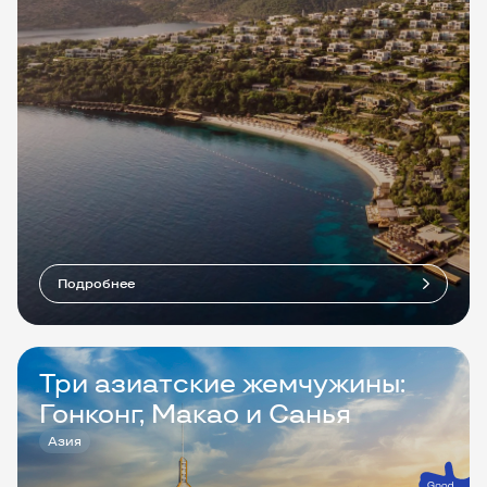
Подробнее
Три азиатские жемчужины:
Гонконг, Макао и Санья
Азия