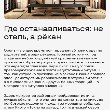
Где останавливаться: не
отель, а рёкан
Осень — лучшее время понять, зачем в Японию едут не
ради отелей, а ради рёканов. Горячий источник под
открытым небом, окружённый красными клёнами, —
один из тех образов, ради которых стоит ехать именно в
эти недели; тёплая вода, пар и листья над головой
превращают купание в почти медитативный ритуал. О
том, как устроено проживание в рёкане и какие правила
здесь действуют, мы рассказывали в
отдельной статье
,
а о философии онсэна и других банных традиций — в
материале о ритуалах очищения
.
Здесь же кроется ещё одна инсайдерская истина:
лучшие рёканы — это считанные комнаты, и на пиковые
ноябрьские недели они уходят за месяцы вперёд, как
отели Киото и Токио на сакуру. То, что в низкий сезон