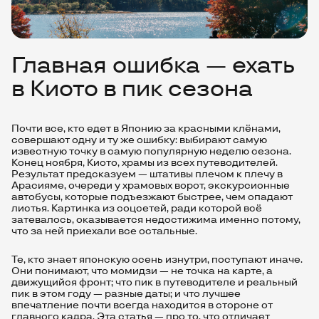
Главная ошибка — ехать
в Киото в пик сезона
Почти все, кто едет в Японию за красными клёнами,
совершают одну и ту же ошибку: выбирают самую
известную точку в самую популярную неделю сезона.
Конец ноября, Киото, храмы из всех путеводителей.
Результат предсказуем — штативы плечом к плечу в
Арасияме, очереди у храмовых ворот, экскурсионные
автобусы, которые подъезжают быстрее, чем опадают
листья. Картинка из соцсетей, ради которой всё
затевалось, оказывается недостижима именно потому,
что за ней приехали все остальные.
Те, кто знает японскую осень изнутри, поступают иначе.
Они понимают, что момидзи — не точка на карте, а
движущийся фронт; что пик в путеводителе и реальный
пик в этом году — разные даты; и что лучшее
впечатление почти всегда находится в стороне от
главного кадра. Эта статья — про то, что отличает