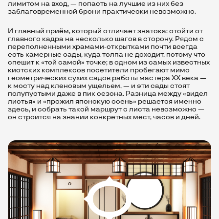
лимитом на вход, — попасть на лучшие из них без
заблаговременной брони практически невозможно.
И главный приём, который отличает знатока: отойти от
главного кадра на несколько шагов в сторону. Рядом с
переполненными храмами-открытками почти всегда
есть камерные сады, куда толпа не доходит, потому что
спешит к «той самой» точке; в одном из самых известных
киотских комплексов посетители пробегают мимо
геометрических сухих садов работы мастера ХХ века —
к мосту над кленовым ущельем, — и эти сады стоят
полупустыми даже в пик сезона. Разница между «видел
листья» и «прожил японскую осень» решается именно
здесь, и собрать такой маршрут с листа невозможно —
он строится на знании конкретных мест, часов и дней.