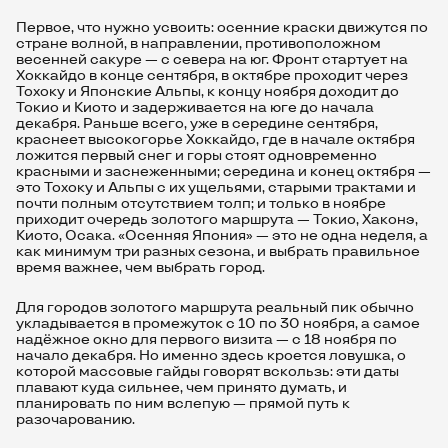
Первое, что нужно усвоить: осенние краски движутся по
стране волной, в направлении, противоположном
весенней сакуре — с севера на юг. Фронт стартует на
Хоккайдо в конце сентября, в октябре проходит через
Тохоку и Японские Альпы, к концу ноября доходит до
Токио и Киото и задерживается на юге до начала
декабря. Раньше всего, уже в середине сентября,
краснеет высокогорье Хоккайдо, где в начале октября
ложится первый снег и горы стоят одновременно
красными и заснеженными; середина и конец октября —
это Тохоку и Альпы с их ущельями, старыми трактами и
почти полным отсутствием толп; и только в ноябре
приходит очередь золотого маршрута — Токио, Хаконэ,
Киото, Осака. «Осенняя Япония» — это не одна неделя, а
как минимум три разных сезона, и выбрать правильное
время важнее, чем выбрать город.
Для городов золотого маршрута реальный пик обычно
укладывается в промежуток с 10 по 30 ноября, а самое
надёжное окно для первого визита — с 18 ноября по
начало декабря. Но именно здесь кроется ловушка, о
которой массовые гайды говорят вскользь: эти даты
плавают куда сильнее, чем принято думать, и
планировать по ним вслепую — прямой путь к
разочарованию.