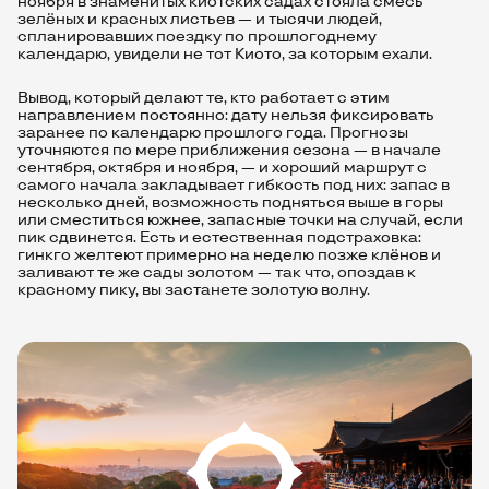
ноября в знаменитых киотских садах стояла смесь
зелёных и красных листьев — и тысячи людей,
спланировавших поездку по прошлогоднему
календарю, увидели не тот Киото, за которым ехали.
Вывод, который делают те, кто работает с этим
направлением постоянно: дату нельзя фиксировать
заранее по календарю прошлого года. Прогнозы
уточняются по мере приближения сезона — в начале
сентября, октября и ноября, — и хороший маршрут с
самого начала закладывает гибкость под них: запас в
несколько дней, возможность подняться выше в горы
или сместиться южнее, запасные точки на случай, если
пик сдвинется. Есть и естественная подстраховка:
гинкго желтеют примерно на неделю позже клёнов и
заливают те же сады золотом — так что, опоздав к
красному пику, вы застанете золотую волну.