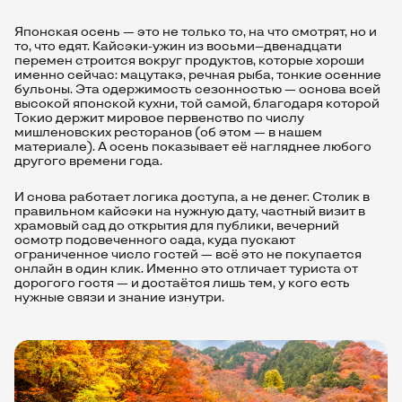
Японская осень — это не только то, на что смотрят, но и
то, что едят. Кайсэки-ужин из восьми–двенадцати
перемен строится вокруг продуктов, которые хороши
именно сейчас: мацутакэ, речная рыба, тонкие осенние
бульоны. Эта одержимость сезонностью — основа всей
высокой японской кухни, той самой, благодаря которой
Токио держит мировое первенство по числу
мишленовских ресторанов (об этом — в
нашем
материале
). А осень показывает её нагляднее любого
другого времени года.
И снова работает логика доступа, а не денег. Столик в
правильном кайсэки на нужную дату, частный визит в
храмовый сад до открытия для публики, вечерний
осмотр подсвеченного сада, куда пускают
ограниченное число гостей — всё это не покупается
онлайн в один клик. Именно это отличает туриста от
дорогого гостя — и достаётся лишь тем, у кого есть
нужные связи и знание изнутри.