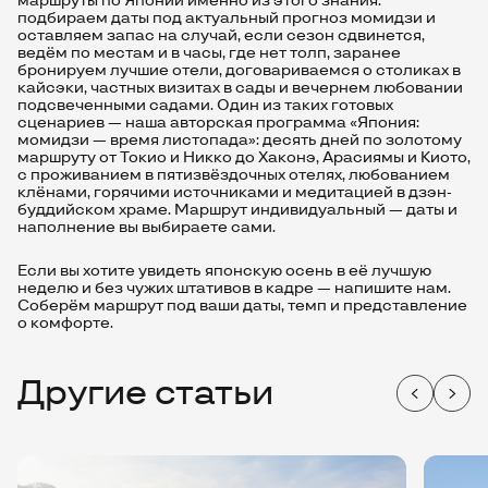
маршруты по Японии именно из этого знания:
подбираем даты под актуальный прогноз момидзи и
оставляем запас на случай, если сезон сдвинется,
ведём по местам и в часы, где нет толп, заранее
бронируем лучшие отели, договариваемся о столиках в
кайсэки, частных визитах в сады и вечернем любовании
подсвеченными садами. Один из таких готовых
сценариев — наша авторская программа
«Япония:
момидзи — время листопада»
: десять дней по золотому
маршруту от Токио и Никко до Хаконэ, Арасиямы и Киото,
с проживанием в пятизвёздочных отелях, любованием
клёнами, горячими источниками и медитацией в дзэн-
буддийском храме. Маршрут индивидуальный — даты и
наполнение вы выбираете сами.
Если вы хотите увидеть японскую осень в её лучшую
неделю и без чужих штативов в кадре —
напишите нам
.
Соберём маршрут под ваши даты, темп и представление
о комфорте.
Другие статьи