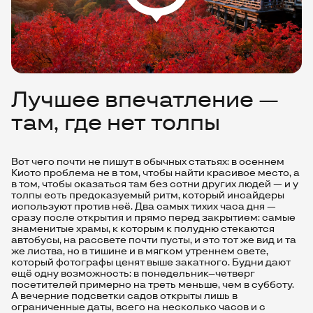
Лучшее впечатление —
там, где нет толпы
Вот чего почти не пишут в обычных статьях: в осеннем
Киото проблема не в том, чтобы найти красивое место, а
в том, чтобы оказаться там без сотни других людей — и у
толпы есть предсказуемый ритм, который инсайдеры
используют против неё. Два самых тихих часа дня —
сразу после открытия и прямо перед закрытием: самые
знаменитые храмы, к которым к полудню стекаются
автобусы, на рассвете почти пусты, и это тот же вид и та
же листва, но в тишине и в мягком утреннем свете,
который фотографы ценят выше закатного. Будни дают
ещё одну возможность: в понедельник–четверг
посетителей примерно на треть меньше, чем в субботу.
А вечерние подсветки садов открыты лишь в
ограниченные даты, всего на несколько часов и с