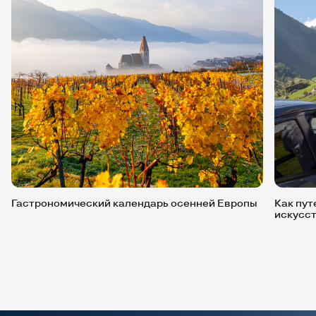
Гастрономический календарь осенней Европы
Как пут
искусст