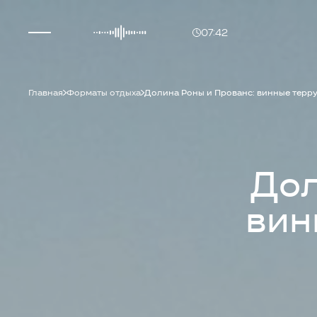
07:42
Главная
Форматы отдыха
Долина Роны и Прованс: винные терру
Дол
вин