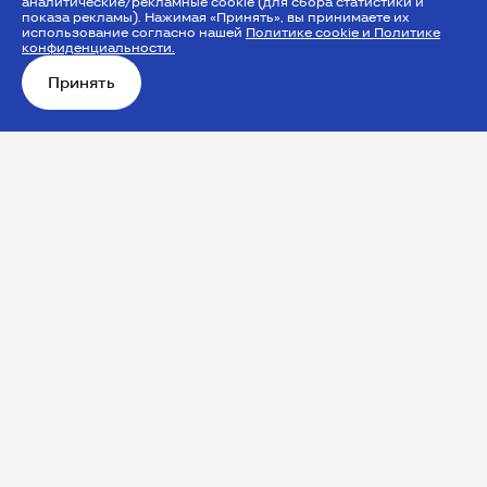
аналитические/рекламные cookie (для сбора статистики и
показа рекламы). Нажимая «Принять», вы принимаете их
использование согласно нашей
Политике cookie и Политике
конфиденциальности.
Принять
Винные долины Чили:
уникальный
микроклимат, лучшие
сорта и мировой успех
Чили, расположенная между Андами и Тихим
океаном, обладает уникальным
микроклиматом, идеально подходящим для
виноделия. Здесь, в таких регионах как
Касабланка, Кальчагуа и Майпо,
выращиваются лучшие сорта винограда - от
свежих Совиньон Блан, Шардоне и Пино