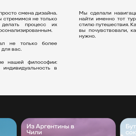
просто смена дизайна.
Мы сделали навигац
ы стремимся не только
найти именно тот ту
 делать процесс их
стилю путешествия. К
рсонализированным.
вы почувствовали, к
нужно.
ал не только более
 для вас.
ие нашей философии:
и индивидуальность в