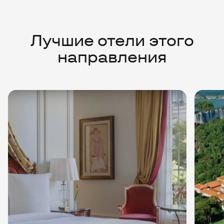
направления
Hote