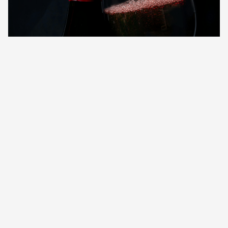
Винная дегустация в
долине Валье-де-Уко